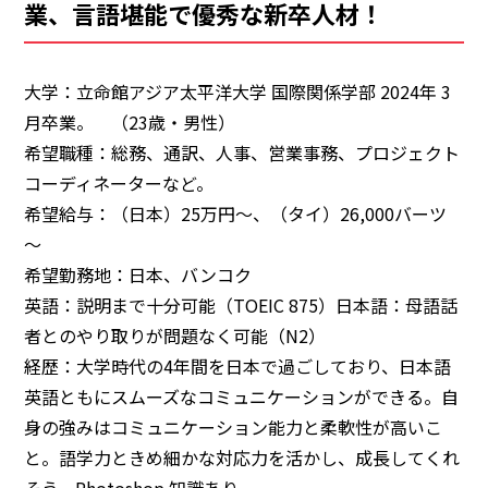
業、言語堪能で優秀な新卒人材！
大学：立命館アジア太平洋大学 国際関係学部 2024年 3
月卒業。 （23歳・男性）
希望職種：総務、通訳、人事、営業事務、プロジェクト
コーディネーターなど。
希望給与：（日本）25万円～、（タイ）26,000バーツ
～
希望勤務地：日本、バンコク
英語：説明まで十分可能（TOEIC 875）日本語：母語話
者とのやり取りが問題なく可能（N2）
経歴：大学時代の4年間を日本で過ごしており、日本語
英語ともにスムーズなコミュニケーションができる。自
身の強みはコミュニケーション能力と柔軟性が高いこ
と。語学力ときめ細かな対応力を活かし、成長してくれ
そう。Photoshop 知識あり。