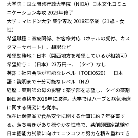
大学院：国立開発行政大学院（NIDA）
日本文化コミュ
ニケーション専攻 2023年修了
大学：マヒドン大学 薬学専攻 2018年卒業（31歳・女
性）
希望職種：医療関係、お客様対応（ホテルの受付、
カス
タマーサポート）、翻訳など
希望勤務地：日本（関西地方を希望しているが相談可）
希望給与：（日本）23万円～、（タイ）なし
英語：社内会話が可能なレベル（TOEIC620） 日本
語：説明まで十分可能なレベル（N2）
経歴：薬剤師の母の影響で薬学部を志望し、
タイの薬剤
師国家資格を2018年に取得。
大学ではハーブと病気治療
に関する研究にも従事。
現在は保健省で食品安全に関する仕事に約７年従事す
る。
落ち着きがあり穏やかな性格で、
薬剤師国家試験や
日本語能力試験に向けてコツコツと努力を積み重
ねてき