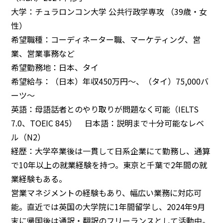
大学：チュラロンコン大学 公共行政学専攻 （39歳・女
性）
希望職種：コーディネーター職、マーケティング、営
業、営業事務など
希望勤務地：日本、タイ
希望給与：（日本）年収450万円～、（タイ）75,000バ
ーツ～
英語：母語話者とのやり取りが問題なく可能（IELTS
7.0、TOEIC 845） 日本語：説明まで十分可能なレベ
ル（N2）
経歴：大学卒業後は一貫して日系企業にて勤務し、通算
で10年以上の就業経験を持つ。東京と千葉で2年間の就
業経験もある。
営業マネジメントの経験もあり、幅広い業務に対応可
能。直近では英国の大学院に1年間留学し、2024年9月
末に帰国後は通訳・翻訳のフリーランスとして活動中。