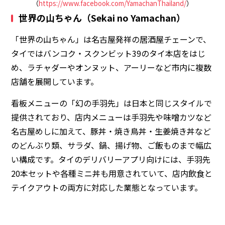
（
https://www.facebook.com/YamachanThailand/
）
世界の山ちゃん（Sekai no Yamachan）
「世界の山ちゃん」は名古屋発祥の居酒屋チェーンで、
タイではバンコク・スクンビット39のタイ本店をはじ
め、ラチャダーやオンヌット、アーリーなど市内に複数
店舗を展開しています。
看板メニューの「幻の手羽先」は日本と同じスタイルで
提供されており、店内メニューは手羽先や味噌カツなど
名古屋めしに加えて、豚丼・焼き鳥丼・生姜焼き丼など
のどんぶり類、サラダ、鍋、揚げ物、ご飯ものまで幅広
い構成です。タイのデリバリーアプリ向けには、手羽先
20本セットや各種ミニ丼も用意されていて、店内飲食と
テイクアウトの両方に対応した業態となっています。