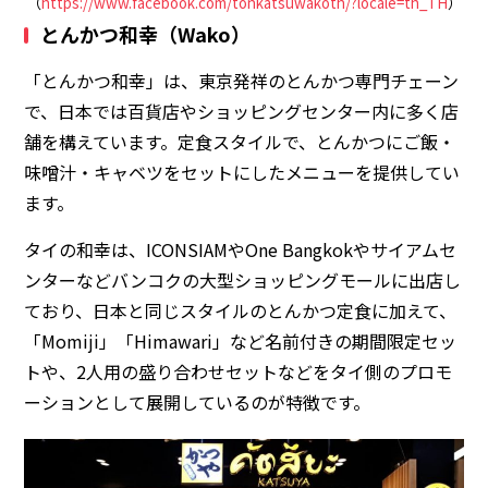
（
https://www.facebook.com/tonkatsuwakoth/?locale=th_TH
）
とんかつ和幸（Wako）
「とんかつ和幸」は、東京発祥のとんかつ専門チェーン
で、日本では百貨店やショッピングセンター内に多く店
舗を構えています。定食スタイルで、とんかつにご飯・
味噌汁・キャベツをセットにしたメニューを提供してい
ます。
タイの和幸は、ICONSIAMやOne Bangkokやサイアムセ
ンターなどバンコクの大型ショッピングモールに出店し
ており、日本と同じスタイルのとんかつ定食に加えて、
「Momiji」「Himawari」など名前付きの期間限定セッ
トや、2人用の盛り合わせセットなどをタイ側のプロモ
ーションとして展開しているのが特徴です。