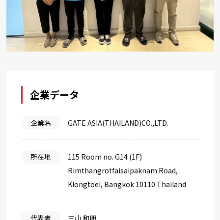
企業データ
企業名
GATE ASIA(THAILAND)CO.,LTD.
所在地
115 Room no. G14 (1F)
Rimthangrotfaisaipaknam Road,
Klongtoei, Bangkok 10110 Thailand
代表者
三山 和明