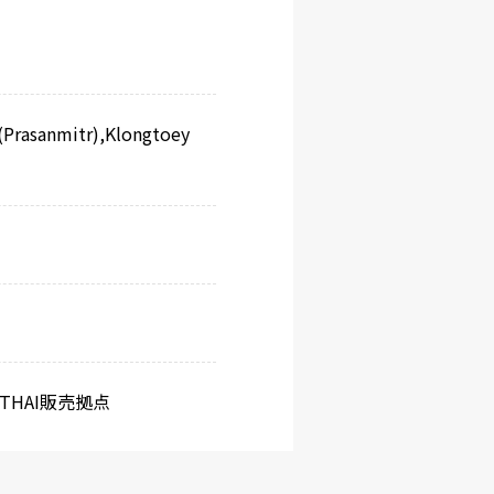
(Prasanmitr),Klongtoey
THAI販売拠点