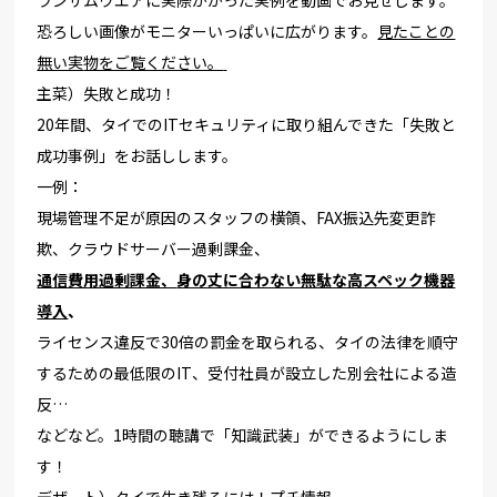
恐ろしい画像がモニターいっぱいに広がります。
見たことの
無い実
物をご覧ください。
主菜）失敗と成功！
20年間、タイでのITセキュリティに取り組んできた「
失敗と
成功事例」をお話しします。
一例：
現場管理不足が原因のスタッフの横領、FAX振込先変更詐
欺、
クラウドサーバー過剰課金、
通信費用過剰課金、
身の丈に合わない無駄な高スペック機器
導入
、
ライセンス違反で3
0倍の罰金を取られる、
タイの法律を順守
するための最低限のIT、
受付社員が設立した別会社による造
反…
などなど。1時間の聴講で「知識武装」ができるようにしま
す！
デザート）タイで生き残るには！プチ情報