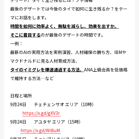
最後のデザートでは今後のタイで如何に生き残るか？
をテー
マにお話をします。
時間を如何に効率よく、無駄を減らし、効果を出すか。
そこに着目する
のが最後のデザートの時間です。
一例：
最新のAIの実用方法を実例演習、人材確保の勝ち方、
IBMや
マクドナルドに見る人材育成方法、
タイのイミグレを爆速
通過する方法、
ANA上級会員を低価格
で維持する方法…など
日程と場所
9月24日 チェチェンサオ エリア（10時）
https://x.gd/
gXV3r
9月24日 アユタヤ エリア（15時）
https://x.gd/WiBuM
9月25日 チョンブリ エリア（10時）