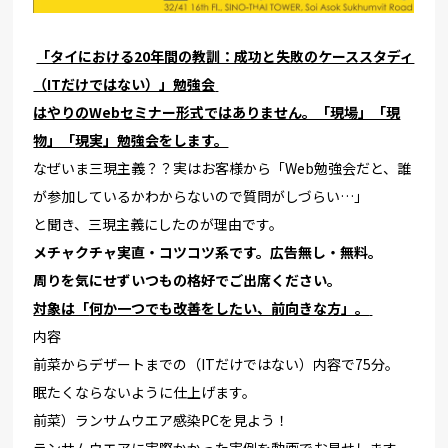
「タイにおける20年間の教訓：成功と失敗のケーススタディ
（
ITだけではない）」勉強会
はやりのWebセミナー形式ではありません。「現場」「現
物」「
現実」勉強会をします。
なぜいま三現主義？？実はお客様から「Web勉強会だと、
誰
が参加しているかわからないので質問がしづらい…」
と聞き、三現主義にしたのが理由です。
メチャクチャ実直・コツコツ系です。広告無し・無料。
周りを気にせずいつもの格好でご出席ください。
対象は「
何か一つでも改善をしたい、前向きな方」。
内容
前菜からデザートまでの（ITだけではない）
内容で75分。
眠たくならないように仕上げます。
前菜）ランサムウエア感染PCを見よう！
ランサムウエアに実際かかった実例を動画でお見せします。