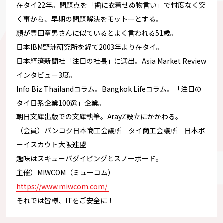
在タイ22年。問題点を「歯に衣着せぬ物言い」
で忖度なく突
く事から、早期の問題解決をモットーとする。
顔が豊田章男さんに似ているとよく言われる51歳。
日本IBM野洲研究所を経て2003年より在タイ。
日本経済新聞社「注目の社長」に選出。Asia Market Review
インタビュー3度。
Info Biz Thailandコラム。Bangkok Lifeコラム。「注目の
タイ日系企業100選」企業。
朝日文庫出版での文庫執筆。ArayZ設立にかかわる。
（会員）バンコク日本商工会議所 タイ商工会議所 日本ボ
ーイスカウト大阪連盟
趣味はスキューバダイビングとスノーボード。
主催）MIWCOM（ミューコム）
https://www.miwcom.com/
それでは皆様、ITをご安全に！