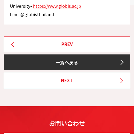
University-
https://www.globis.ac.jp
Line: @globisthailand
PREV
一覧へ戻る
NEXT
お問い合わせ