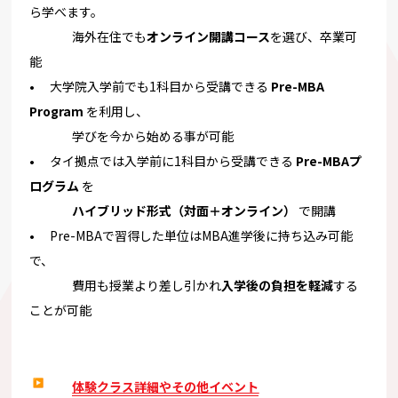
ら学べます。
海外在住でも
オンライン開講コース
を選び、卒業可
能
• 大学院入学前でも1科目から受講できる
Pre-MBA
Program
を利用し、
学びを今から始める事が可能
• タイ拠点では入学前に1科目から受講できる
Pre-MBAプ
ログラム
を
ハイブリッド形式（対面＋オンライン）
で開講
• Pre-MBAで習得した単位はMBA進学後に持ち込み可能
で、
費用も授業より差し引かれ
入学後の負担を軽減
する
ことが可能
体験クラス詳細やその他イベント