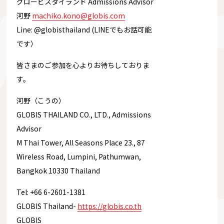
グロービスタイランド Admissions Advisor
河野
machiko.kono@globis.com
Line: @globisthailand (LINEでもお話可能
です）
皆さまのご参加を心よりお待ちしておりま
す。
河野（こうの）
GLOBIS THAILAND CO., LTD., Admissions
Advisor
M Thai Tower, All Seasons Place 23., 87
Wireless Road, Lumpini, Pathumwan,
Bangkok 10330 Thailand
Tel: +66 6-2601-1381
GLOBIS Thailand-
https://globis.co.th
GLOBIS