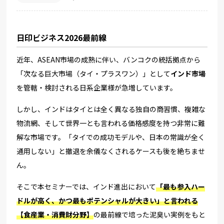
日印ビジネス2026最前線
近年、ASEAN市場の成熟に伴い、バンコクの統括拠点から
「次なる巨大市場（タイ・プラスワン）」として
インド市場
を管轄・検討される日系企業様が急増しています。
しかし、インドはタイとは全く異なる独自の商習慣、複雑な
物流網、そして世界一とも言われる価格感度を持つ非常に難
解な市場です。「タイでの成功モデルや、日本の常識が全く
通用しない」と撤退を余儀なくされるケースも後を絶ちませ
ん。
そこで本セミナーでは、インド進出において
「最も参入ハー
ドルが高く、かつ最もポテンシャルが大きい」と言われる
【食産業・消費財分野】
の最前線で培った泥臭い実例をもと