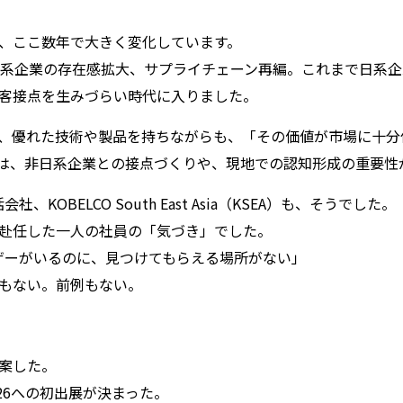
、
ここ数年で大きく変化しています。
米系企業の存在感拡大、
サプライチェーン再編。これまで日系企
客接点を生みづらい時代に入りました。
、
優れた技術や製品を持ちながらも、「
その価値が市場に十分
は、
非日系企業との接点づくりや、
現地での認知形成の重要性
社、KOBELCO South East Asia（KSEA）も、そうでした。
に赴任した一人の社員の「気づき」
でした。
ーザーがいるのに、
見つけてもらえる場所がない」
もない。前例もない。
案した。
2026への初出展が決まった。