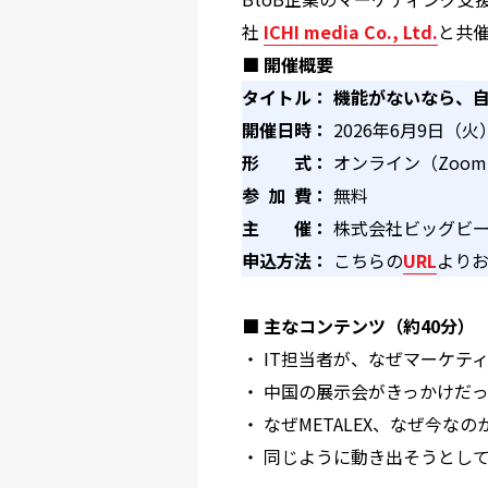
社
ICHI media Co., Ltd.
と共
■ 開催概要
タイトル
： 機能がないなら、
開催日時
：
2026年6月9日（火）
形 式
：
オンライン（Zoo
参 加 費
：
無料
主 催
：
株式会社ビッグビート /IC
申込方法
：
こちらの
URL
より
■ 主なコンテンツ（約40分）
・ IT担当者が、なぜマーケテ
・ 中国の展示会がきっかけだ
・ なぜMETALEX、なぜ今なの
・ 同じように動き出そうとし