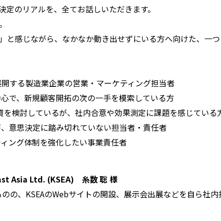
決定のリアルを、
全てお話しいただきます。
。
」と感じながら、
なかなか動き出せずにいる方へ向けた、
一つ
を展開する製造業企業の営業・
マーケティング担当者
中心で、
新規顧客開拓の次の一手を模索している方
投資を検討しているが、
社内合意や効果測定に課題を感じている
が、
意思決定に踏み切れていない担当者・責任者
ティング体制を強化したい事業責任者
t Asia Ltd. (KSEA) 糸数 聡 様
ものの、
KSEAのWebサイトの開設、
展示会出展などを自ら社内