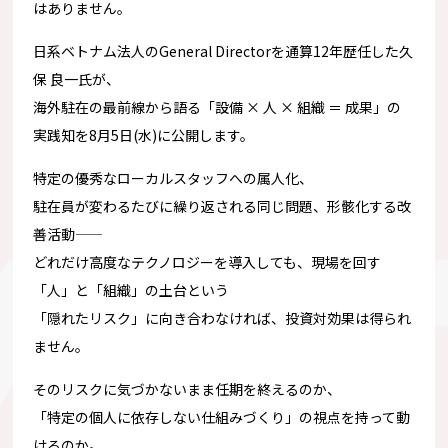
はありません。
日系ベトナム法人のGeneral Directorを通算12年歴任した久
保 良一氏が、
海外駐在の最前線から語る「設備 × 人 × 組織 ＝ 成果」の
実践知を8月5日(水)に公開します。
特定の優秀なローカルスタッフへの属人化、
駐在員が変わるたびに繰り返される同じ問題、
形骸化する改
善活動——
どれだけ高度なテクノロジーを導入しても、現場を回す
「人」と「
組織」の土台という
「隠れたリスク」に向き合わなければ、
投資対効果は得られ
ません。
そのリスクに気づかないまま任期を終えるのか、
「特定の個人に依存しない仕組みづくり」
の視点を持って動
けるのか。