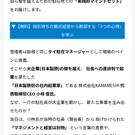
自ら壁を越えるための駐在地での
「実践的マインドセット」
をお届
けします。
▼【無料】指示待ちの拠点経営から脱却する「3つの心得」
を学ぶ
登壇者は皆様と同じ
タイ駐在マネージャー
として現場のペイ
ンに直
面、
そこから
大企業(日本製鉄)の壁を越え
、
社長への直談判で起
業
を果たした
「日本製鉄初の社内起業家」
である 株式会社KAMAMESHI
代
表取締役CEO 小林 俊氏
。
なぜ、一介の駐在員が大企業を動かし、 新たな事業を生み出
せたのか？
当日は、小林氏が当時の社長（現会長）から 投げかけられた
「マネジメントと経営は別物」
という言葉の真意や、