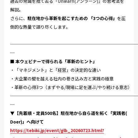
過去の常識を捨て去る「Unlearn(アンラーン)」
の思考法を
解説。
さらに、
駐在地から革新を起こすための 「3つの心得」
を圧
倒的な熱量で語り尽くします。
─────────────────────────────
─
■ 本ウェビナーで得られる「革新のヒント」
・「マネジメント」と「経営」の決定的な違い
・大企業の壁を越える社内の巻き込み方と実践の極意
・革新の心得3つ（まずやる/現場に足を運ぶ/やり続ける意志）
─────────────────────────────
─
▼【先着順・定員500名】駐在地から自ら道を拓く「実践者(
Doer)」へ向けて
https://tebiki.jp/event/glb_
20260723.html?