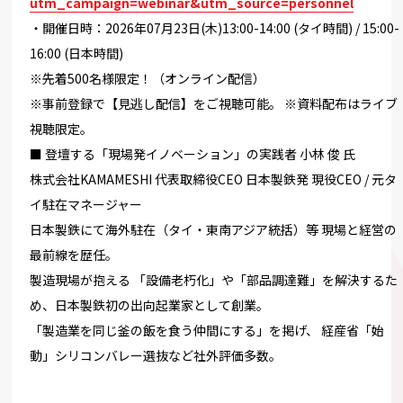
utm_campaign=
webinar&utm_source=personnel
・開催日時：2026年07月23日(木)13:00-14:
00 (タイ時間) / 15:00-
16:00 (日本時間)
※先着500名様限定！（オンライン配信）
※事前登録で【見逃し配信】をご視聴可能。 ※資料配布はライブ
視聴限定。
■ 登壇する「現場発イノベーション」の実践者 小林 俊 氏
株式会社KAMAMESHI 代表取締役CEO 日本製鉄発 現役CEO / 元タ
イ駐在マネージャー
日本製鉄にて海外駐在（タイ・東南アジア統括）等 現場と経営の
最前線を歴任。
製造現場が抱える 「設備老朽化」や「部品調達難」を解決するた
め、日本製鉄初の出向起業家として創業。
「製造業を同じ釜の飯を食う仲間にする」を掲げ、 経産省「始
動」シリコンバレー選抜など社外評価多数。