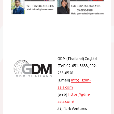
GDM (Thailand) Co.,Ltd.
[Tel] 02-651-5655, 092-
255-8528
[Email]
info@gdm-
asia.com
[web]
https://gdm-
asia.com/
57, Park Ventures