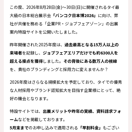
この度、2026年8月28日(金)～30日(日)に開催されるタイ最
大級の日本総合展示会
「バンコク日本博2026」
に向け、弊
社が共催を務める「企業PR・ジョブフェアゾーン」の出展
案内特設サイトを公開いたしました。
昨年開催された2025年度は、
過去最高となる15万人以上の
来場者
を記録し、
ジョブフェアエリアだけでも約6300人を
超える接点を獲得
しました。
その背後にある数万人の視線
を、貴社のブランディングと採用力に変えませんか？
2026年度はさらなる規模拡大を予定しており、タイでの優秀
な人材採用やブランド認知拡大を目指す企業様にとって、絶
好の機会となります。
特設サイトでは、
出展メリットや昨年の実績、資料請求フォ
ーム
などを掲載しております。
5月末まで
のお申し込みで適用される
「早割料金」
もござい