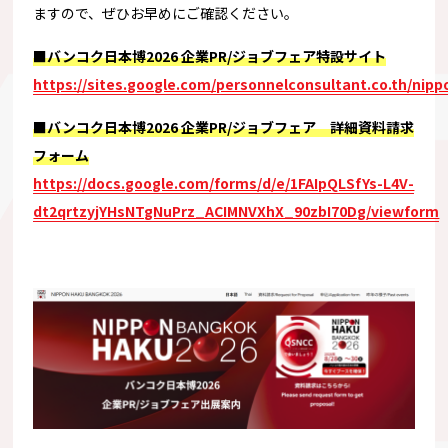
ますので、ぜひお早めにご確認ください。
■バンコク日本博2026 企業PR/ジョブフェア特設サイト
https://sites.google.com/personnelconsultant.co.th/ni
■バンコク日本博2026 企業PR/ジョブフェア 詳細資料請求
フォーム
https://docs.google.com/forms/d/e/1FAIpQLSfYs-L4V-
dt2qrtzyjYHsNTgNuPrz_ACIMNVXhX_90zbI70Dg/viewform