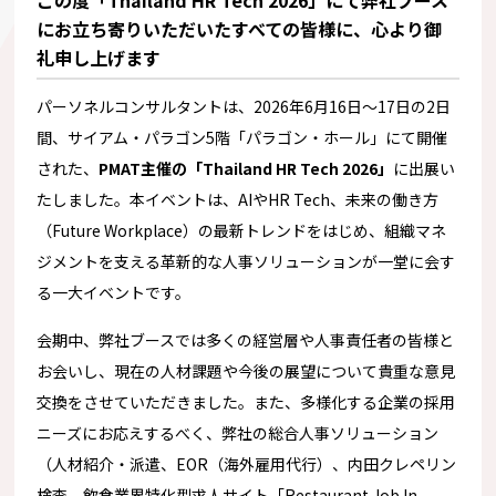
この度「Thailand HR Tech 2026」にて弊社ブース
にお立ち寄りいただいたすべての皆様に、心より御
礼申し上げます
パーソネルコンサルタントは、2026年6月16日〜17日の2日
間、サイアム・パラゴン5階「パラゴン・ホール」にて開催
された、
PMAT主催の「Thailand HR Tech 2026」
に出展い
たしました。本イベントは、AIやHR Tech、未来の働き方
（Future Workplace）の最新トレンドをはじめ、組織マネ
ジメントを支える革新的な人事ソリューションが一堂に会す
る一大イベントです。
会期中、弊社ブースでは多くの経営層や人事責任者の皆様と
お会いし、現在の人材課題や今後の展望について貴重な意見
交換をさせていただきました。また、多様化する企業の採用
ニーズにお応えするべく、弊社の総合人事ソリューション
（人材紹介・派遣、EOR（海外雇用代行）、内田クレペリン
検査、飲食業界特化型求人サイト「Restaurant Job In