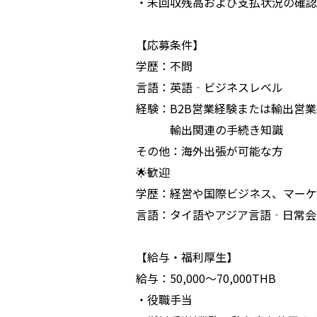
・未回収残高および支払状況の確認
【応募条件】
学歴：不問
言語：英語‐ビジネスレベル
経験：B2B営業経験または輸出営
輸出関連の手続き知識
その他：海外出張が可能な方
🌟歓迎
学歴：経営や国際ビジネス、マーケ
言語：タイ語やアジア言語‐日常会
【給与・福利厚生】
給与：50,000～70,000THB
・役職手当