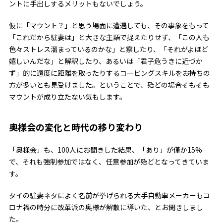
ントに手出しするメリットもないでしょう。
仮に「マウント？」と思う場面に遭遇しても、その事象をもって
「これだから駐妻は」と大きな主語で捉えたりせず、「この人も
色々ストレス溜まっているのかな」と察したり、「それがよほど
嬉しいんだな」と解釈したり、あるいは「君子危うきに近づか
ず」的に適度に距離を取ったりするコーピングスキルをお持ちの
方が多いとも見受けました。ということで、殆どの場合そもそも
マウントが成り立たない気もします。
奥様会の変化と時代の移り変わり
「奥様会」も、100人にお聞きした結果、「あり」が僅か15%
で、それも強制参加ではなく、任意参加が殆どとなってきていま
す。
タイの駐妻ネタによく名前が挙げられる大手自動車メーカーもコ
ロナ禍の時分に改革派の奥様が解散に導いた、とお聞きしまし
た。