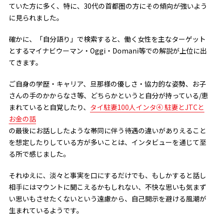
ていた方に多く、特に、30代の首都圏の方にその傾向が強いよう
に見られました。
確かに、「自分語り」で検索すると、働く女性を主なターゲット
とするマイナビウーマン・Oggi・Domani等での解説が上位に出
てきます。
ご自身の学歴・キャリア、旦那様の優しさ・協力的な姿勢、お子
さんの手のかからなさ等、どちらかというと自分が持っている/恵
まれていると自覚したり、
タイ駐妻100人インタ④ 駐妻とJTCと
お金の話
の最後にお話ししたような帯同に伴う待遇の違いがありえること
を想定したりしている方が多いことは、インタビューを通じて至
る所で感じました。
それゆえに、淡々と事実を口にするだけでも、もしかすると話し
相手にはマウントに聞こえるかもしれない、不快な思いも気まず
い思いもさせたくないという遠慮から、自己開示を避ける風潮が
生まれているようです。