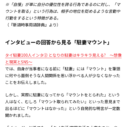
※「自慢」が単に自分の優位性を誇る行為であるのに対し、「マ
ウントを取る」という行為は、相手の地位を貶めるような言動や
行動をするという特徴がある。
（『新語時事用語辞典』より）
インタビューの回答から見る「駐妻マウント」
タイ駐妻100人インタ② となりの駐妻はキラキラ見える? ～想像
と現実とSNS～
では、自身が当事者になる前に「駐妻」には「マウント」を筆頭
に何やら面倒そうな人間関係を思い浮かべる人が少なくなかった
ことをお伝えしました。
しかし、実際に駐妻になってから「マウントをとられた」という
人はなく、むしろ「マウント取られてみたい」といった意見まで
出るほどに「マウントはなかった」という自発的な明言が一定数
聞かれました。