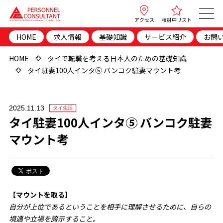
アクセス
検討中リスト
HOME
求人情報
基礎知識
サービス紹介
お問
HOME
タイで転職を考える日本人のための基礎知識
タイ駐妻100人インタ⑤ バンコク駐妻マウント考
2025.11.13
タイ生活
タイ駐妻100人インタ⑤ バンコク駐妻
マウント考
【マウントを取る】
自分が上位であるということを相手に理解させるために、自らの
境遇や立場を誇示すること。