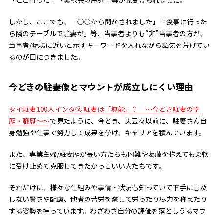
「どこ行った」「奥様会の序列」等が見受けられました。
しかし、ここでも、「○○から聞かされました」「食事に行った
ら隣のテーブルで駐妻が」等、当事者よりも“非”当事者の方が、
当事者/現場に近いと示すキーワードを入れながら語気を荒げてい
るのが目につきました。
今どきの駐妻像とマウントが成立しにくい理由
タイ駐妻100人インタ③ 駐妻は「無能」？ ～今どき駐妻の学
歴・職歴～～
で見たように、今どき、夫云々以前に、駐妻さん自
身勉強や仕事で努力して成果を挙げ、キャリアを積んでいます。
また、専業主婦/駐妻歴が長い方たちも困難や葛藤を抱えても柔軟
に受け止めて克服してきたかっこいい人たちです。
それだけに、様々な仕組みや事情・状況も知っていて下手に言及
しない賢さや配慮、他者の苦労を察して労ったり尽力を称えたり
する姿勢を持っています。わざわざ自分の評価を落としうるマウ