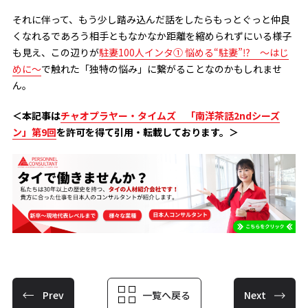
それに伴って、もう少し踏み込んだ話をしたらもっとぐっと仲良
くなれるであろう相手ともなかなか距離を縮められずにいる様子
も見え、この辺りが
駐妻100人インタ① 悩める“駐妻”⁉ ～はじ
めに～
で触れた「独特の悩み」に繋がることなのかもしれませ
ん。
＜本記事は
チャオプラヤー・タイムズ 「南洋茶話2ndシーズ
ン」第9回
を許可を得て引用・転載しております。＞
Prev
一覧へ戻る
Next