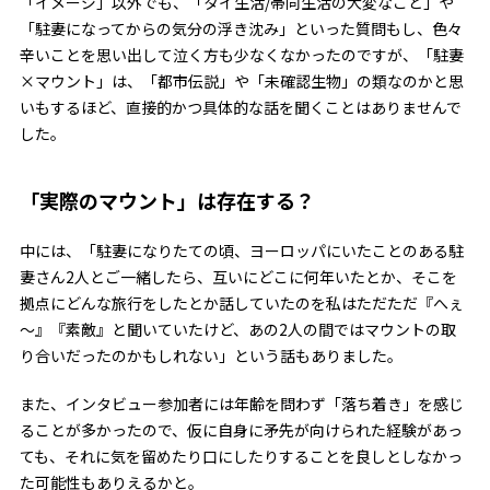
「イメージ」以外でも、「タイ生活/帯同生活の大変なこと」や
「駐妻になってからの気分の浮き沈み」といった質問もし、色々
辛いことを思い出して泣く方も少なくなかったのですが、「駐妻
×マウント」は、「都市伝説」や「未確認生物」の類なのかと思
いもするほど、直接的かつ具体的な話を聞くことはありませんで
した。
「実際のマウント」は存在する？
中には、「駐妻になりたての頃、ヨーロッパにいたことのある駐
妻さん2人とご一緒したら、互いにどこに何年いたとか、そこを
拠点にどんな旅行をしたとか話していたのを私はただただ『へぇ
～』『素敵』と聞いていたけど、あの2人の間ではマウントの取
り合いだったのかもしれない」という話もありました。
また、インタビュー参加者には年齢を問わず「落ち着き」を感じ
ることが多かったので、仮に自身に矛先が向けられた経験があっ
ても、それに気を留めたり口にしたりすることを良しとしなかっ
た可能性もありえるかと。