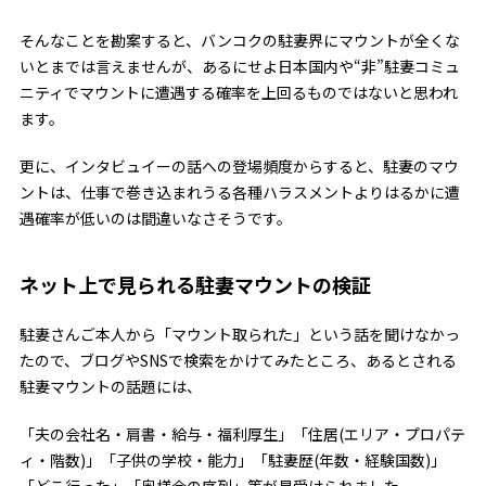
そんなことを勘案すると、バンコクの駐妻界にマウントが全くな
いとまでは言えませんが、あるにせよ日本国内や“非”駐妻コミュ
ニティでマウントに遭遇する確率を上回るものではないと思われ
ます。
更に、インタビュイーの話への登場頻度からすると、駐妻のマウ
ントは、仕事で巻き込まれうる各種ハラスメントよりはるかに遭
遇確率が低いのは間違いなさそうです。
ネット上で見られる駐妻マウントの検証
駐妻さんご本人から「マウント取られた」という話を聞けなかっ
たので、ブログやSNSで検索をかけてみたところ、あるとされる
駐妻マウントの話題には、
「夫の会社名・肩書・給与・福利厚生」「住居(エリア・プロパテ
ィ・階数)」「子供の学校・能力」「駐妻歴(年数・経験国数)」