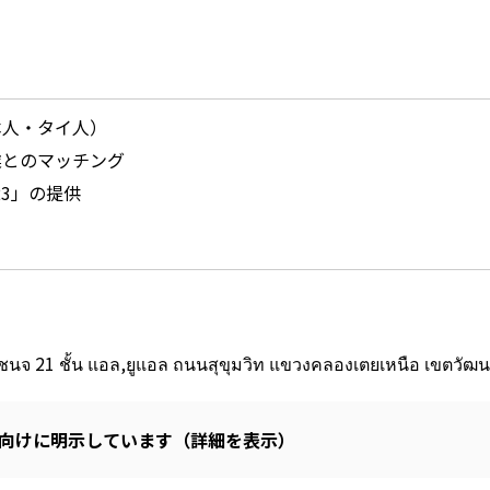
本人・タイ人）
業とのマッチング
23」の提供
จ 21 ชั้น แอล,ยูแอล ถนนสุขุมวิท แขวงคลองเตยเหนือ เขตวัฒ
ン向けに明示しています（詳細を表示）