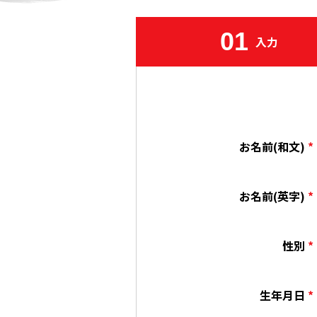
01
入力
お名前(和文)
*
お名前(英字)
*
性別
*
生年月日
*