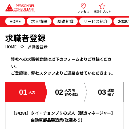
アクセス
検討中リスト
HOME
求人情報
基礎知識
サービス紹介
お問
求職者登録
HOME
求職者登録
弊社への求職者登録は以下のフォームよりご登録くださ
い。
ご登録後、弊社スタッフよりご連絡させていただきます。
入力内
送信
01
02
03
入力
容の確認
完了
［34281］
タイ・チョンブリの求人【製造マネージャー】
自動車部品製造業(送迎あり)