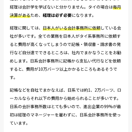
経理は会計学を学ばないと分かりません。タイの場合は
毎月
決算がある
ため、
経理は必ず必要
になります。
経理に関しては、
日本人がいる
会計事務所に依頼
している会
社が多いです。全ての業務を日本人がタイ系事務所に依頼す
ると費用が高くなってしまうので記帳・領収書・請求書の発
行など自分達でできるところは、社内でまかなうことをお勧
めします。日系会計事務所に記帳から支払い代行などを依頼
すると、費用が10万バーツ以上かかるところもあるそうで
す。
記帳などを自社でまかなえば、日系では約1、2万バーツ、ロ
ーカルならそれ以下の費用から始められることが多いです。
日系の会計事務所数はとても多いので、
進出企業の99%
が最
初は経理のマネージャーを雇わずに、日系会計事務所を使っ
ています。