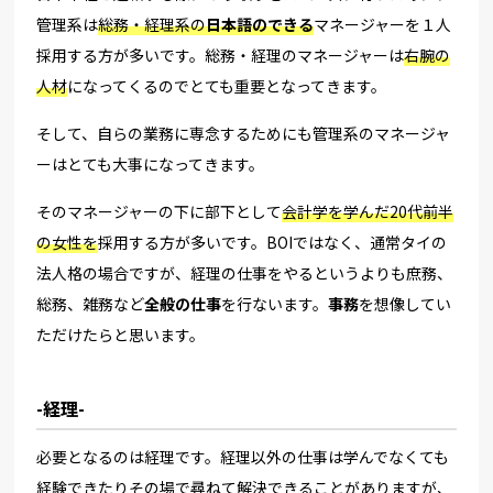
管理系は
総務・経理系の
日本語のできる
マネージャーを１人
採用する方が多いです。総務・経理のマネージャーは
右腕の
人材
になってくるのでとても重要となってきます。
そして、自らの業務に専念するためにも管理系のマネージャ
ーはとても大事になってきます。
そのマネージャーの下に部下として
会計学を学んだ20代前半
の女性
を
採用する方が多いです。BOIではなく、通常タイの
法人格の場合ですが、
経理の仕事をやるというよりも庶務、
総務、雑務など
全般の仕事
を行ないます。
事務
を想像してい
ただけたらと思います。
-経理-
必要となるのは経理です。経理以外の仕事は学んでなくても
経験できたりその場で尋ねて解決できることがありますが、