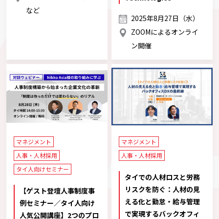
など
2025年8月27日（水）
ZOOMによるオンライ
ン開催
マネジメント
マネジメント
人事・人材採用
人事・人材採用
タイ人向けセミナー
タイでの人材ロスと労務
リスクを防ぐ：人材の見
【ゲスト登壇人事制度事
える化と勤怠・給与管理
例セミナー／タイ人向け
で実現するバックオフィ
人気公開講座】2つのプロ