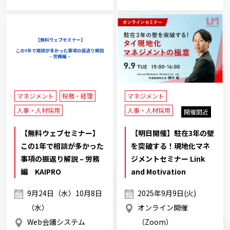
マネジメント
税務・経理
マネジメント
人事・人材採用
人事・人材採用
開催間近
【無料ウェブセミナー】
【明日開催】駐在3年の壁
この1年で相談が多かった
を突破する！現地化マネ
事項の振返り解説 – 労務
ジメントセミナー Link
編 KAIPRO
and Motivation
9月24日（水）10月8日
2025年9月9日(火)
（水）
オンライン開催
Web会議システム
（Zoom）