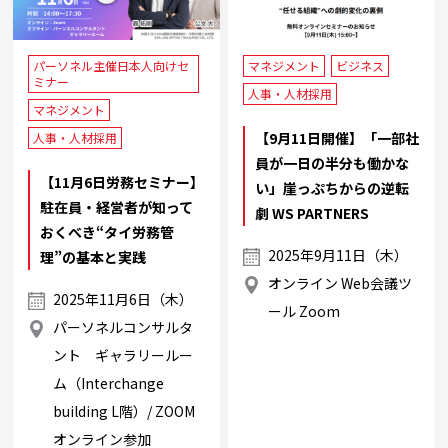
パーソネル主催日本人向けセ
マネジメント
ビジネス
ミナー
人事・人材採用
マネジメント
【9月11日開催】「一部社
人事・人材採用
員が一日の半分も働かな
【11月6日労務セミナー】
い」崖っぷちからの逆転
駐在員・経営者が知って
劇 WS PARTNERS
おくべき“タイ労務管
2025年9月11日（木）
理”の基本と実践
オンライン Web会議ツ
2025年11月6日（木）
ール Zoom
パーソネルコンサルタ
ント ギャラリールー
ム（Interchange
building L階）/ ZOOM
オンライン参加