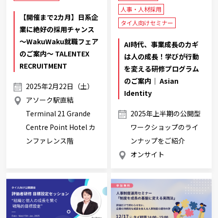
人事・人材採用
【開催まで2カ月】日系企
タイ人向けセミナー
業に絶好の採用チャンス
～WakuWaku就職フェア
AI時代、事業成長のカギ
のご案内～ TALENTEX
は人の成長！学びが行動
RECRUITMENT
を変える研修プログラム
のご案内｜ Asian
2025年2月22日（土）
Identity
アソーク駅直結
Terminal 21 Grande
2025年上半期の公開型
Centre Point Hotel カ
ワークショップのライ
ンファレンス階
ンナップをご紹介
オンサイト