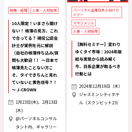
パーソネル主催日本人向けセ
税務・経理
人事・人材採用
ミナー
10人限定！いまさら聞け
マネジメント
ない！ 帳簿の見方、これ
人事・人材採用
で合ってる？ 現役公認会
【無料セミナー】変わり
計士が実例を元に解説
ゆくタイ市場：2024年版
（自社の帳簿持ち込み/質
給与実態から読み解く
問も大歓迎！） 〜日本で
今、日系企業が取るべき
帳簿見たことない方こ
行動とは
そ、タイできちんと見れ
ていないと黄色信号？！
2024年12月19日（木）
～ J-CROWN
ジャスミンシティホテ
1月23日(木)、2月13日
ル（スクンビット23）
(木)
@パーソネルコンサル
タント内、ギャラリー