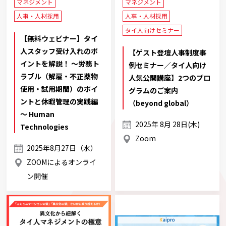
マネジメント
マネジメント
人事・人材採用
人事・人材採用
タイ人向けセミナー
【無料ウェビナー】タイ
人スタッフ受け入れのポ
【ゲスト登壇人事制度事
イントを解説！ ～労務ト
例セミナー／タイ人向け
ラブル（解雇・不正薬物
人気公開講座】2つのプロ
使用・試用期間）のポイ
グラムのご案内
ントと休暇管理の実践編
（beyond global）
～ Human
2025年 8月 28日(木)
Technologies
Zoom
2025年8月27日（水）
ZOOMによるオンライ
ン開催