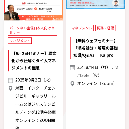
パーソネル主催日本人向けセ
マネジメント
税務・経理
ミナー
【無料ウェブセミナー】
マネジメント
「懲戒処分・解雇の基礎
【9月2日セミナー】異文
知識/Q&A」 Kaipro
化から紐解くタイ人マネ
25年8月4日（月） 、8
ジメントの極意
月26日（火）
2025年9月2日（火）
オンライン（Zoom）
対面：インターチェン
ジビル ギャラリール
ーム又はジャスミンビ
ルディング12階会議室
オンライン：ZOOM開
催