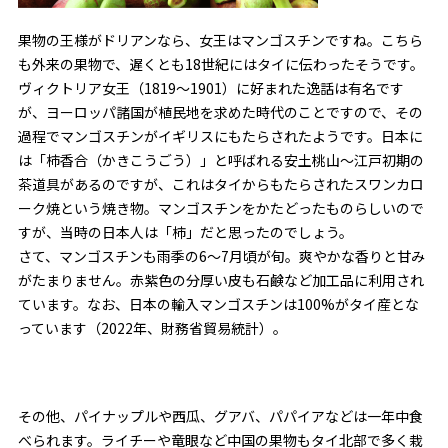
果物の王様がドリアンなら、女王はマンゴスチンですね。こちら
も外来の果物で、遅くとも18世紀にはタイに伝わったそうです。
ヴィクトリア女王（1819〜1901）に好まれた逸話は有名です
が、ヨーロッパ諸国が植民地を求めた時代のことですので、その
過程でマンゴスチンがイギリスにもたらされたようです。日本に
は「柿香合（かきこうごう）」と呼ばれる安土桃山〜江戸初期の
茶道具があるのですが、これはタイからもたらされたスワンカロ
ーク焼という焼き物。マンゴスチンをかたどったものらしいので
すが、当時の日本人は「柿」だと思ったのでしょう。
さて、マンゴスチンも雨季の6〜7月頃が旬。爽やかな香りと甘み
がたまりません。赤紫色の分厚い皮も石鹸など加工品に利用され
ています。なお、日本の輸入マンゴスチンは100%がタイ産とな
っています（2022年、財務省貿易統計）。
その他、パイナップルや西瓜、グアバ、パパイアなどは一年中食
べられます。ライチーや竜眼など中国の果物もタイ北部で多く栽