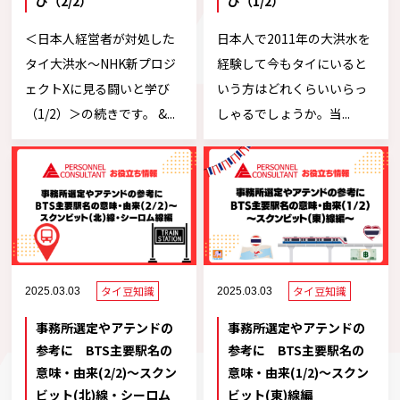
び（2/2）
び（1/2）
＜日本人経営者が対処した
日本人で2011年の大洪水を
タイ大洪水～NHK新プロジ
経験して今もタイにいると
ェクトXに見る闘いと学び
いう方はどれくらいいらっ
（1/2）＞の続きです。 &...
しゃるでしょうか。当...
タイ豆知識
タイ豆知識
2025.03.03
2025.03.03
事務所選定やアテンドの
事務所選定やアテンドの
参考に BTS主要駅名の
参考に BTS主要駅名の
意味・由来(2/2)～スクン
意味・由来(1/2)～スクン
ビット(北)線・シーロム
ビット(東)線編