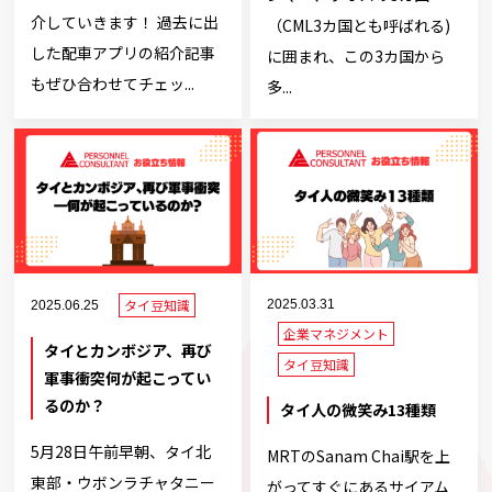
介していきます！ 過去に出
（CML3カ国とも呼ばれる)
した配車アプリの紹介記事
に囲まれ、この3カ国から
もぜひ合わせてチェッ...
多...
タイ豆知識
2025.03.31
2025.06.25
企業マネジメント
タイとカンボジア、再び
タイ豆知識
軍事衝突――何が起こってい
るのか？
タイ人の微笑み13種類
5月28日午前早朝、タイ北
MRTのSanam Chai駅を上
東部・ウボンラチャタニー
がってすぐにあるサイアム