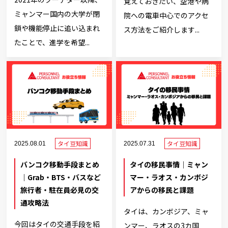
覚えておきたい、空港や病
ミャンマー国内の大学が閉
院への電車中心でのアクセ
鎖や機能停止に追い込まれ
ス方法をご紹介します...
たことで、進学を希望...
タイ豆知識
タイ豆知識
2025.08.01
2025.07.31
バンコク移動手段まとめ
タイの移民事情｜ミャン
｜Grab・BTS・バスなど
マー・ラオス・カンボジ
旅行者・駐在員必見の交
アからの移民と課題
通攻略法
タイは、カンボジア、ミャ
今回はタイの交通手段を紹
ンマー、ラオスの3カ国