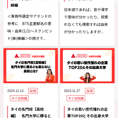
線編
日本語であれば、音や漢字
＜事務所選定やアテンドの
で意味が分かったり、見慣
参考に BTS主要駅名の意
れなくても検索すれば由来
味・由来(1/2)～スクンビッ
が分かったりしますが...
ト(東)線編＞の続きで...
採用
採用
2024.12.12
2023.11.27
タイ豆知識
タイ豆知識
タイの名門校【高校
タイの若い世代憧れの企
編】 名門大学に勝ると
業TOP20とその出身大学