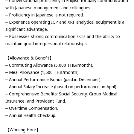
⎼ Conversational proficiency in English for daily communication
with Japanese management and colleagues.
⎼ Proficiency in Japanese is not required.
⎼ Experience operating ICP and XRF analytical equipment is a
significant advantage.
⎼ Possesses strong communication skills and the ability to
maintain good interpersonal relationships.
【Allowance & Benefit】
⎼ Commuting Allowance (5,000 THB/month).
⎼ Meal Allowance (1,500 THB/month).
⎼ Annual Performance Bonus (paid in December).
⎼ Annual Salary Increase (based on performance, in April).
⎼ Comprehensive Benefits: Social Security, Group Medical
Insurance, and Provident Fund.
⎼ Overtime Compensation.
⎼ Annual Health Check-up.
【Working Hour】