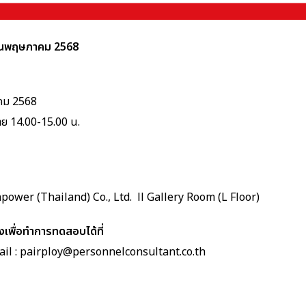
ือนพฤษภาคม 2568
าคม 2568
าย 14.00-15.00 น.
ower (Thailand) Co., Ltd. ll Gallery Room (L Floor)
งเพื่อทำการทดสอบได้ที่
l : pairploy@personnelconsultant.co.th