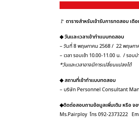
🚩
ตารางสำหรับเข้ารับการทดสอบ เด
◆ วันและเวลาเข้าทำแบบทดสอบ
– วันที่ 8 พฤษภาคม 2568 / 22 พฤษภ
– เวลา รอบเช้า 10.00-11.00 น. / รอบบ่
*วันและเวลาอาจมีการเปลี่ยนแปลงได้
◆ สถานที่เข้าทำแบบทดสอบ
– บริษัท Personnel Consultant Manp
◆ติดต่อสอบถามข้อมูลเพิ่มเติม หรือ จอ
Ms.Pairploy โทร 092-2373222 Emai