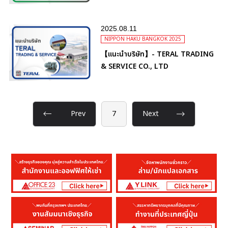
2025.08.11
NIPPON HAKU BANGKOK 2025
【แนะนำบริษัท】- TERAL TRADING
& SERVICE CO., LTD
Prev
7
Next