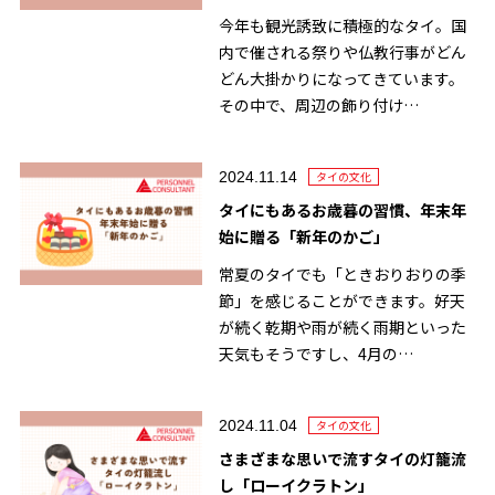
今年も観光誘致に積極的なタイ。国
内で催される祭りや仏教行事がどん
どん大掛かりになってきています。
その中で、周辺の飾り付け…
2024.11.14
タイの文化
タイにもあるお歳暮の習慣、年末年
始に贈る「新年のかご」
常夏のタイでも「ときおりおりの季
節」を感じることができます。好天
が続く乾期や雨が続く雨期といった
天気もそうですし、4月の…
2024.11.04
タイの文化
さまざまな思いで流すタイの灯籠流
し「ローイクラトン」