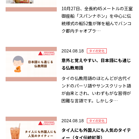
10月27日、全長約45メートルの王室
御座船「スパンナホン」を中心に伝
統様式の船52隻が隊を組んでバンコ
ク都内チャオプラ…
2024.08.18
タイの文化
意外と覚えやすい、日本語にも通じ
る仏教用語
タイの仏教用語のほとんどが古代イ
ンドのパーリ語やサンスクリット語
が由来とされ、いわずもがな習得が
困難な言語です。しかしタ…
2024.08.18
タイの文化
タイ人にも外国人にも人気のタイテ
ィー（タイ伝統紅茶）