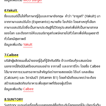
ข้อมูลเพิ่มเติม
MOS Burger
6.Yakult
ชื่อแบรนด์นี้ไม่ใช่ทั้งภาษาญี่ปุ่นและภาษาอังกฤษ คำว่า “ยาคูลท์” (Yakult) มา
จากภาษาเอสเปรันโต (Esperanto) หมายถึง โยเกิร์ต โดยสาเหตุที่เลือก
ภาษาเอสเปรันโตซึ่งเป็นภาษาประดิษฐ์ที่มีวัตถุประสงค์เพื่อให้เป็นภาษาสากล
ของโลก และต้องการให้แบรนด์ยาคูลท์แพร่หลายไปทั่วโลกเพื่อให้มนุษยชาติ
ทั่วโลกมีสุขภาพดี
ข้อมูลเพิ่มเติม
Yakult
7.Calbee
บริษัทผู้ผลิตขนมชั้นนำของญี่ปุ่นที่รู้จักกันดีคือ ข้าวเกรียบกุ้งแสนอร่อย
นอกจากนี้ยังมีมันฝรั่งอบกรอบอย่าง จากาลปี้ และจาการิโกะ โดยชื่อ Calbee
ได้มาจากการรวมสารอาหารสำคัญต่อร่างกายสองชนิด ได้แก่ แคลเซียม
(Calcium) และ วิตามินบี1 (Vitamin B1) โดยคำนึงถึงอนาคตว่าจะต้อง
สร้างสรรผลิตภัณฑ์อาหารเพื่อสุขภาพที่ดีของผู้บริโภค
ข้อมูลเพิ่มเติม
Calbee
8.SUNTORY
Suntory แบรนด์เครื่องดื่มแอลกอฮอล์ชื่อดังระดับโลกของญี่ปุ่น มีจุดเริ่มต้น