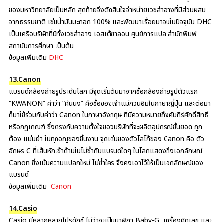
ของมหาวิทยาลัยเป็นหลัก สุดท้ายจึงตัดสินใจจำหน่ายเวชสำอางที่มีส่วนผสม
จากธรรมชาติ เช่นน้ำมันมะกอก 100% และพัฒนาเรื่อยมาจนในปัจจุบัน DHC
เป็นเครือบริษัทที่มีทั้งเวชสำอาง เอสเต้ซาลอน ศูนย์การแปล สำนักพิมพ์
สถาบันการศึกษา เป็นต้น
ข้อมูลเพิ่มเติม
DHC
13.Canon
แบรนด์กล้องถ่ายรูประดับโลก มีจุดเริ่มต้นมาจากชื่อกล้องถ่ายรูปตัวแรก
“KWANON” คำว่า “คันนง” คือชื่อของเจ้าแม่กวนอิมในภาษาญี่ปุ่น และต่อมา
ก็มาใช้ร่วมกับคำว่า Canon ในภาษาอังกฤษ ที่มีความหมายถึงคัมภีร์ศักดิ์สิทธิ์
หรือกฎเกณฑ์ ซึ่งตรงกับความตั้งใจของบริษัทที่จะผลิตอุปกรณ์ชั้นยอด ถูก
ต้อง แม่นยำ ในทุกอณูของชิ้นงาน จุดเด่นของตัวโลโก้ของ Canon คือ ตัว
อักษร C ที่เส้นหักเข้าด้านในไม่ซ้ำกับแบรนด์ใดๆ ในโลกแสดงถึงเอกลักษณ์
Canon ซึ่งเน้นความแปลกใหม่ ไม่ซ้ำใคร จึงคงเอาไว้ให้เป็นเอกลักษณ์ของ
แบรนด์
ข้อมูลเพิ่มเติม
Canon
14.Casio
Casio มีหลากหลายโปรดักซ์ ไม่ว่าจะเป็นนาฬิกา Baby-G เครื่องคิดเลข และ