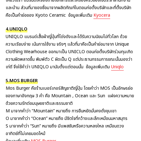
เคียวเซร่า แบรนด์เครื่องถ่ายเอกสารและเครื่องครัวของใช้ประจำสำนักงาน
และบ้าน ส่วนที่มาของชื่อมาจากผลิตภัณฑ์ในตอนก่อตั้งบริษัทและที่ตั้งบริษัท
คือเป็นคำย่อของ Kyoto Ceramic ข้อมูลเพิ่มเติม
Kyocera
4.UNIQLO
UNIQLO แบรนด์เสื้อผ้าญี่ปุ่นที่โด่งดังและได้รับความนิยมไปทั่วโลก ด้วย
ความเรียบง่าย เน้นการใช้งาน จริงๆ แล้วที่มาคือเป็นคำย่อมาจาก Unique
Clothing Wearhouse ออกมาเป็น UNICLO ตอนก่อตั้งบริษัทร่วมทุนเกิด
ความผิดพลาดขึ้น พิมพ์ตัว C ผิดเป็น Q แต่ประธานกรรมการขณะนั้นมองว่า
เท่ดี จึงใช้คำว่า UNIQLO มานับตั้งแต่ตอนนั้น ข้อมูลเพิ่มเติม
Uniqlo
5.MOS BURGER
Mos Burger คือร้านเบอร์เกอร์สัญชาติญี่ปุ่น โดยคำว่า MOS เป็นอักษรย่อ
ของภาษาอังกฤษ 3 คำ คือ Mountain , Ocean และ Sun แฝงความหมาย
ด้วยความรักต่อมนุษยชาติและธรรมชาติ
M มาจากคำว่า “Mountain” หมายถึง การยืนหยัดมั่นคงดั่งขุนเขา
O มาจากคำว่า “Ocean” หมายถึง มีจิตใจที่กว้างและลึกเหมือนมหาสมุทร
S มาจากคำว่า “Sun” หมายถึง มีแพสชันหรือความหลงใหล เหมือนดวง
อาทิตย์ที่ไม่เคยมอดไหม้