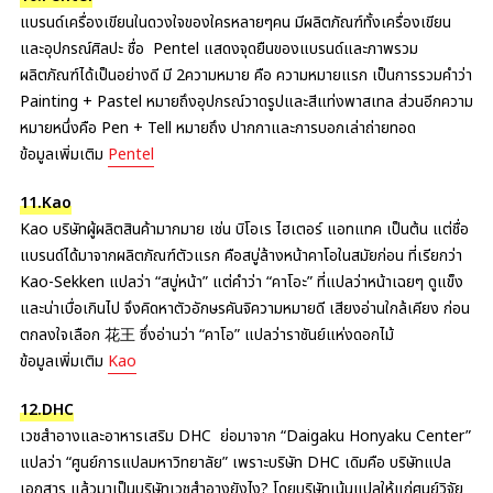
แบรนด์เครื่องเขียนในดวงใจของใครหลายๆคน มีผลิตภัณฑ์ทั้งเครื่องเขียน
และอุปกรณ์ศิลปะ ชื่อ Pentel แสดงจุดยืนของแบรนด์และภาพรวม
ผลิตภัณฑ์ได้เป็นอย่างดี มี 2ความหมาย คือ ความหมายแรก เป็นการรวมคำว่า
Painting + Pastel หมายถึงอุปกรณ์วาดรูปและสีแท่งพาสเทล ส่วนอีกความ
หมายหนึ่งคือ Pen + Tell หมายถึง ปากกาและการบอกเล่าถ่ายทอด
ข้อมูลเพิ่มเติม
Pentel
11.Kao
Kao บริษัทผู้ผลิตสินค้ามากมาย เช่น บิโอเร ไฮเตอร์ แอทแทค เป็นต้น แต่ชื่อ
แบรนด์ได้มาจากผลิตภัณฑ์ตัวแรก คือสบู่ล้างหน้าคาโอในสมัยก่อน ที่เรียกว่า
Kao-Sekken แปลว่า “สบู่หน้า” แต่คำว่า “คาโอะ” ที่แปลว่าหน้าเฉยๆ ดูแข็ง
และน่าเบื่อเกินไป จึงคิดหาตัวอักษรคันจิความหมายดี เสียงอ่านใกล้เคียง ก่อน
ตกลงใจเลือก 花王 ซึ่งอ่านว่า “คาโอ” แปลว่าราชันย์แห่งดอกไม้
ข้อมูลเพิ่มเติม
Kao
12.DHC
เวชสำอางและอาหารเสริม DHC ย่อมาจาก “Daigaku Honyaku Center”
แปลว่า “ศูนย์การแปลมหาวิทยาลัย” เพราะบริษัท DHC เดิมคือ บริษัทแปล
เอกสาร แล้วมาเป็นบริษัทเวชสำอางยังไง? โดยบริษัทเน้นแปลให้แก่ศูนย์วิจัย