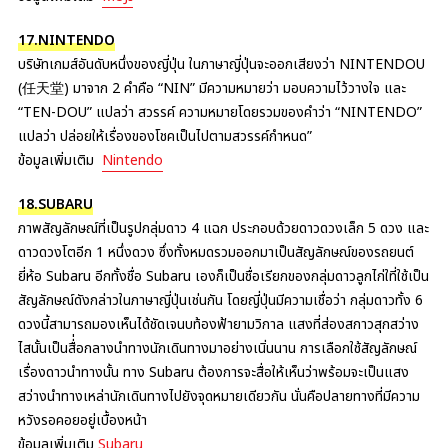
17.NINTENDO
บริษัทเกมส์อันดับหนึ่งของญี่ปุ่น ในภาษาญี่ปุ่นจะออกเสียงว่า NINTENDOU
(任天堂) มาจาก 2 คำคือ “NIN” มีความหมายว่า มอบความไว้วางใจ และ
“TEN-DOU” แปลว่า สวรรค์ ความหมายโดยรวมของคำว่า “NINTENDO”
แปลว่า ปล่อยให้เรื่องของโชคเป็นไปตามสวรรค์กำหนด”
ข้อมูลเพิ่มเติม
Nintendo
18.SUBARU
ภาพสัญลักษณ์ที่เป็นรูปกลุ่มดาว 4 แฉก ประกอบด้วยดาวดวงเล็ก 5 ดวง และ
ดาวดวงโตอีก 1 หนึ่งดวง ซึ่งทั้งหมดรวมออกมาเป็นสัญลักษณ์ของรถยนต์
ยี่ห้อ Subaru อีกทั้งชื่อ Subaru เองก็เป็นชื่อเรียกของกลุ่มดาวลูกไก่ใที่ใช้เป็น
สัญลักษณ์ดังกล่าวในภาษาญี่ปุ่นเช่นกัน โดยญี่ปุ่นมีความเชื่อว่า กลุ่มดาวทั้ง 6
ดวงนี้สามารถมองเห็นได้ชัดเจนบท้องฟ้ายามวิกาล แสงที่ส่องสกาวสุกสว่าง
ไสนั้นเป็นสื่่อกลางนำทางนักเดินทางมาอย่างเนิ่นนาน การเลือกใช้สัญลักษณ์
เรื่องดาวนำทางนั้น ทาง Subaru ต้องการจะสื่อให้เห็นว่าพร้อมจะเป็นแสง
สว่างนำทางเหล่านักเดินทางไปยังจุดหมายเดียวกัน นั่นคือปลายทางที่มีความ
หวังรอคอยอยู่เบื้องหน้า
ข้อมูลเพิ่มเติม
Subaru