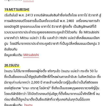
19.MITSUBISHI
เริ่มต้นในปี พ.ศ. 2413 จากบริษัทขนส่งสินค้าซึ่งก่อตั้งโดย ยาทาโร่ อิวาซากิ สู่
การผลิตรถยนต์โดยสารขึ้นเป็นครั้งแรกในปี พ.ศ. 2460 เครื่องหมายการค้า
ของมิตซูบิชิ ถูกออกแบบโดย ยาทาโร่ อิวาซากิ ผู้ก่อตั้ง เป็นสัญลักษณ์ที่ได้
รวบรวมเอาตราประจำตระกูลของสองตระกูลเข้าไว้ด้วยกัน ชื่อ Mitsubishi
มาจากคำว่า Mitsu แปลว่า 3 ชิ้น และคำว่า Hishi แปลว่าสี่เหลี่ยมขนมเปียก
ปูน โดยมีที่มาจากตราประจำตระกูลอิวาซากิ ที่เป็นรูปสี่เหลี่ยมขนมเปียกปูน 3
อันซ้อนกัน
ข้อมูลเพิ่มเติม
Mitsubishi
20.ISUZU
Isuzu ไม่ได้มาจากชื่อของผู้ก่อตั้ง จริงๆแล้ว Isuzu แปลว่า กระดิ่ง 50 ใบ
ซึ่งเป็นชื่อของแม่น้ำอีซูซุอันศักดิ์สิทธิ์ที่ไหลผ่านศาลเจ้าอิเสะ ในจังหวัดมิเอะ ซึ่ง
มีอายุเก่าแก่มากกว่า 2,000 ปี ศาลเจ้าแห่งนี้ชาวญี่ปุ่นเชื่อว่าเป็นที่สถิตของ
องค์สุริยเทพ “อามะ เทราสุ โอมิคามิ” ซึ่งถือเป็นบรรพบุรุษของราชวงศ์ญี่ปุ่น
โดยบริษัทอิชิกาว่า ได้เปิดตัวรถยนต์รุ่นอีซูซุ ที่ตั้งชื่อมาจากแม่น้ำศักดิ์สิทธิ์ จน
ต่อมาชื่อนี้ได้ถูกนำมาตั้งเป็นชื่อบริษัทที่เราคุ้นเคยกันในทุกวันนี้นั่นเอง
ข้อมูลเพิ่มเติม
Isuzu