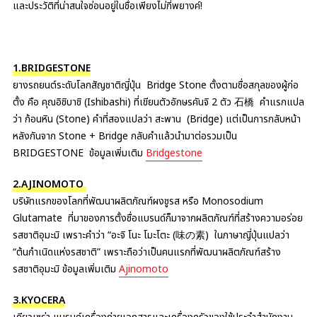
และประวัติที่น่าสนใจซ่อนอยู่ในชื่อเพียงไม่กี่พยางค์!
1.BRIDGESTONE
ยางรถยนต์ระดับโลกสัญชาติญี่ปุ่น Bridge Stone ตั้งตามชื่อสกุลของผู้ก่อ
ตั้ง คือ คุณอิชิบาชิ (Ishibashi) ที่เขียนตัวอักษรคันจิ 2 ตัว 石橋 คำแรกแปล
ว่า ก้อนหิน (Stone) คำที่สองแปลว่า สะพาน (Bridge) แต่เป็นการกลับหน้า
หลังกันจาก Stone + Bridge กลับคำแล้วนำมาต่อรวมเป็น
BRIDGESTONE ข้อมูลเพิ่มเติม
Bridgestone
2.AJINOMOTO
บริษัทแรกของโลกที่พัฒนาผลิตภัณฑ์ผงชูรส หรือ Monosodium
Glutamate ที่มาของการตั้งชื่อแบรนด์ก็มาจากผลิตภัณฑ์ที่สร้างความอร่อย
รสชาติอุมะมิ เพราะคำว่า “อะจิ โนะ โมะโตะ (味の素) ในภาษาญี่ปุ่นแปลว่า
“ต้นกำเนิดแห่งรสชาติ” เพราะถือว่าเป็นคนแรกที่พัฒนาผลิตภัณฑ์สร้าง
รสชาติอุมะมิ ข้อมูลเพิ่มเติม
Ajinomoto
3.KYOCERA