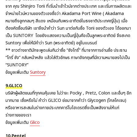
จาก คุณ Shinjiro Torii ที่เริ่มนำเข้าไวน์จากต่างประเทศ และเริ่มการผลิตและ
จำหน่ายไวน์หวานของตัวเองชื่อว่า Akadama Port Wine ( Akadama
หมายถึงลูกกลมๆ สีแดง เหมือนกับพระอาทิตย์ในธงชาติประเทศญี่ปุ่น) เมื่อ
ต้องคิดชื่อบริษัท เขาจึงนำคำว่า Sun มาต่อกับชื่อ Torii ของตัวเอง ได้ออกมา
เป็น SUNTORY โดยยังแสดงความเป็นญี่ปุ่นคือเป็นลูกพระอาทิตย์ จึงสะกด
Suntory เพื่อให้มีคำว่า Sun (พระอาทิตย์) อยู่ในแบรนด์
** ชาวต่างชาติมักจะพูดเล่นกันว่าชื่อ “ซังโทรี่” ที่มาจากการอ่านชื่อ ประธาน
“โทรี่ ซัง” กลับหน้าหลัง แล้วใส่ตัวอักษร ภาษาอังกฤษที่มีความหมายลงไปเป็น
“SUNTORY”
ข้อมูลเพิ่มเติม
Suntory
9.GLICO
บริษัทผู้ผลิตขนมที่ทุกคนคุ้นเคย ไม่ว่าจะ Pocky , Pretz, Colon และอื่นๆ อีก
มากมาย เชื่อหรือไม่ คำว่า GLICO ย่อมาจากคำว่า Glycogen (ไกลโคเจน)
หรืออาหารสะสมในร่างกายประเภทคาร์โบไฮเดรตซึ่งเป็นพลังงานให้แก่
ร่างกายของเรา
ข้อมูลเพิ่มเติม
Glico
10.Pentel