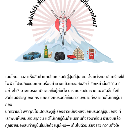
เคยไหม…เวลาเห็นสินค้าและชื่อแบรนด์ญี่ปุ่นที่คุ้นเคย ตั้งแต่รถยนต์ เครื่องใช้
ไฟฟ้า ไปจนถึงขนมและเครื่องสำอางแล้วเผลอสงสัยว่าชื่อเหล่านั้นมี “ที่มา”
อย่างไร? บางแบรนด์เกิดจากชื่อผู้ก่อตั้ง บางแบรนด์มาจากแนวคิดลึกซึ้งที่
สะท้อนปรัชญาองค์กร และบางแบรนด์ก็ซ่อนความหมายที่หลายคนไม่เคยรู้มา
ก่อน
บทความนี้จะพาคุณไปเปิดประตูสู่เรื่องราวเบื้องหลังชื่อแบรนด์ญี่ปุ่นชื่อดัง ที่
เราพบเห็นกันเกือบทุกวัน แต่ไม่เคยรู้ต้นกำเนิดที่แท้จริงมาก่อน อ่านจบแล้ว
คุณอาจมองสินค้าญี่ปุ่นในมือด้วยมุมใหม่—เต็มไปด้วยเรื่องราว ความตั้งใจ