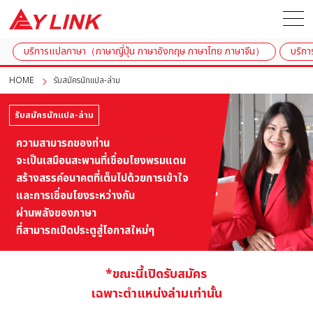
บริการแปลภาษา（ภาษาญี่ปุ่น ภาษาอังกฤษ ภาษาไทย ภาษาจีน）
บริกา
HOME
รับสมัครนักแปล-ล่าม
รับสมัครนักแปล-ล่าม
ความสามารถของท่าน
จะเป็นเสมือนสะพานที่เชื่อมโยงพรมแดน
สร้างสรรค์อนาคตที่เต็มไปด้วยการเข้าใจ
และการเชื่อมโยงระหว่างกัน
ผ่านพลังของภาษา
ที่สามารถเปิดประตูสู่โอกาสใหม่ๆ
*ขณะนี้เปิดรับสมัคร
เฉพาะตำแหน่งล่ามเท่านั้น