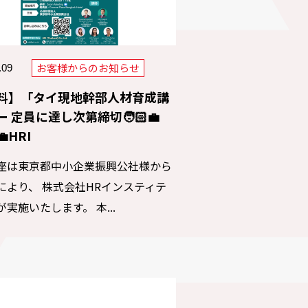
お客様からのお知らせ
.09
料】「タイ現地幹部人材育成講
 定員に達し次第締切🧑🏻‍💼
‍💼HRI
座は東京都中小企業振興公社様から
により、 株式会社HRインスティテ
実施いたします。 本...