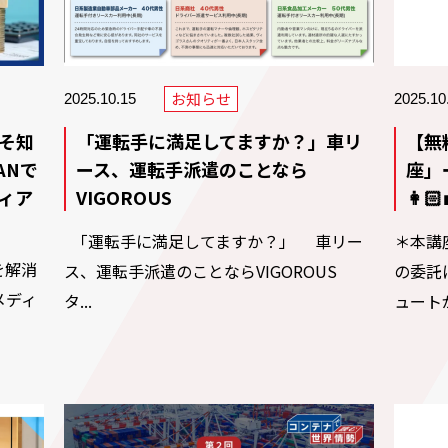
お知らせ
2025.10.15
2025.10
そ知
「運転手に満足してますか？」車リ
【無
ANで
ース、運転手派遣のことなら
座」ー
ィア
VIGOROUS
👩🏻
「運転手に満足してますか？」 車リー
＊本講
を解消
ス、運転手派遣のことならVIGOROUS
の委託
メディ
タ...
ュートが