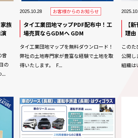
お客様からのお知らせ
2025.10.28
2025.10
 家族
タイ工業団地マップPDF配布中！工
【新
講演
場売買ならGDMへ GDM
理由 
タイ工業団地マップを無料ダウンロード！
このた
の曾
弊社の土地専門家が豊富な経験で土地を取
公開し
目の
得いたします。 F...
組織は
..