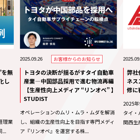
お客様からのお知らせ
2025.09.26
2025.09
”を無
トヨタの決断が揺るがすタイ自動車
弊社
化し
産業―中国部品採用で進む物流再編
ネス
【生産性向上メディア “リンオペ” 】
修に
STUDIST
2025
オペレーションのムリ・ムラ・ムダを解消
タイ・
た経理業
し、組織の生産性向上を目指す専門メディ
関西生産
..
ア『リンオペ』を運営する株...