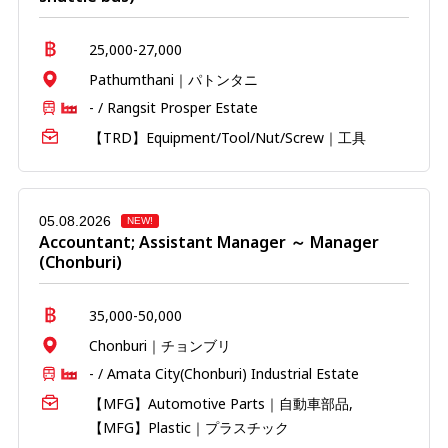
25,000-27,000
Pathumthani｜パトンタニ
- / Rangsit Prosper Estate
【TRD】Equipment/Tool/Nut/Screw｜工具
05.08.2026
NEW!
Accountant; Assistant Manager ～ Manager
(Chonburi)
35,000-50,000
Chonburi｜チョンブリ
- / Amata City(Chonburi) Industrial Estate
【MFG】Automotive Parts｜自動車部品,
【MFG】Plastic｜プラスチック