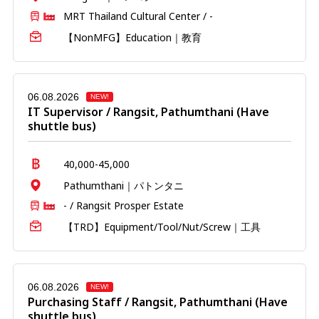
MRT Thailand Cultural Center / -
【NonMFG】Education｜教育
06.08.2026
NEW!
IT Supervisor / Rangsit, Pathumthani (Have
shuttle bus)
40,000-45,000
Pathumthani｜パトンタニ
- / Rangsit Prosper Estate
【TRD】Equipment/Tool/Nut/Screw｜工具
06.08.2026
NEW!
Purchasing Staff / Rangsit, Pathumthani (Have
shuttle bus)