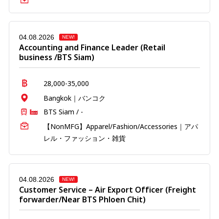
04.08.2026
NEW!
Accounting and Finance Leader (Retail
business /BTS Siam)
28,000-35,000
Bangkok｜バンコク
BTS Siam / -
【NonMFG】Apparel/Fashion/Accessories｜アパ
レル・ファッション・雑貨
04.08.2026
NEW!
Customer Service – Air Export Officer (Freight
forwarder/Near BTS Phloen Chit)